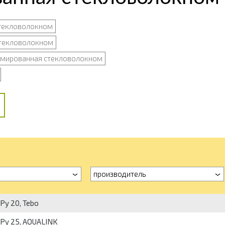
стекловолокном
стекловолокном
рмированная стекловолокном
производитель
Ру 20, Tebo
Ру 25, AQUALINK