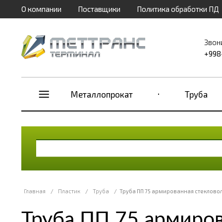
О компании
Поставщики
Политика обработки ПД
Звон
+998
Металлопрокат
Труба
Главная
/
Пластик
/
Труба
/
Труба ПП 75 армированная стеклово
Труба ПП 75 армиров