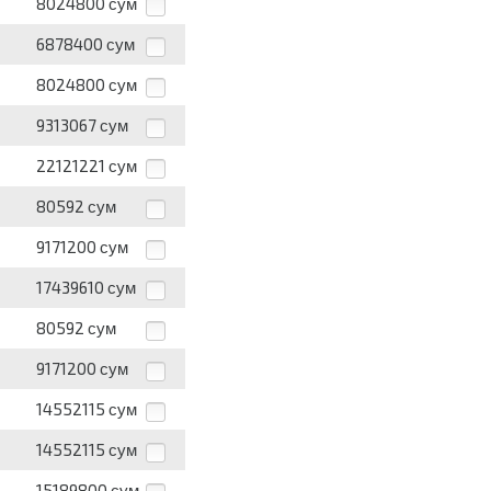
8024800
сум
6878400
сум
8024800
сум
9313067
сум
22121221
сум
80592
сум
9171200
сум
17439610
сум
80592
сум
9171200
сум
14552115
сум
14552115
сум
15189800
сум