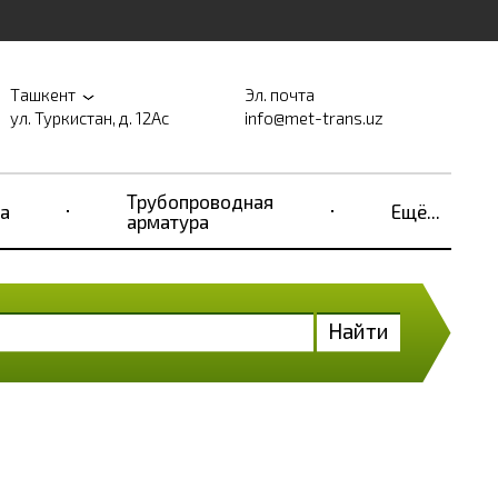
Ташкент
Эл. почта
ул. Туркистан, д. 12Ас
info@met-trans.uz
Трубопроводная
а
Ещё...
арматура
Найти