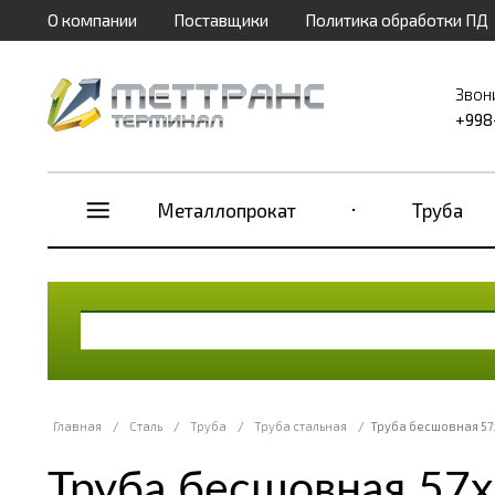
О компании
Поставщики
Политика обработки ПД
Звон
+998
Металлопрокат
Труба
Главная
/
Сталь
/
Труба
/
Труба стальная
/
Труба бесшовная 57
Труба бесшовная 57х