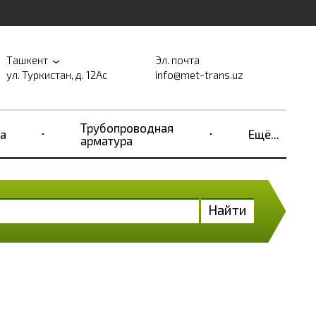
Ташкент
Эл. почта
ул. Туркистан, д. 12Ас
info@met-trans.uz
Трубопроводная
а
Ещё...
арматура
Найти