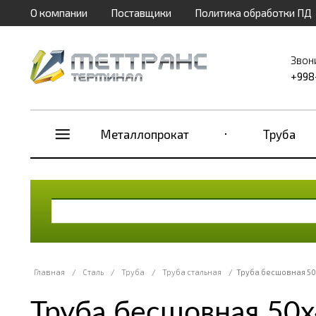
О компании
Поставщики
Политика обработки ПД
Звон
+998
Металлопрокат
Труба
Главная
/
Сталь
/
Труба
/
Труба стальная
/
Труба бесшовная 50
Труба бесшовная 50х