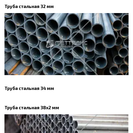
Труба стальная 32 мм
Труба стальная 34 мм
Труба стальная 38х2 мм