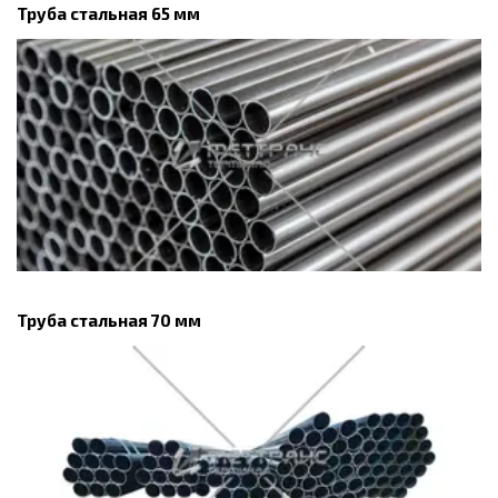
Труба стальная 65 мм
Труба стальная 70 мм