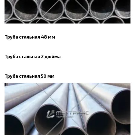
Труба стальная 48 мм
Труба стальная 2 дюйма
Труба стальная 50 мм