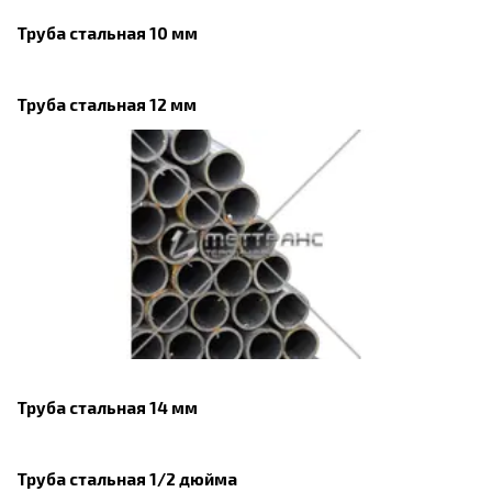
Труба стальная 10 мм
Труба стальная 12 мм
Труба стальная 14 мм
Труба стальная 1/2 дюйма