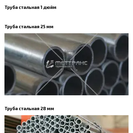
Труба стальная 1 дюйм
Труба стальная 25 мм
Труба стальная 28 мм