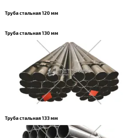
Труба стальная 120 мм
Труба стальная 130 мм
Труба стальная 133 мм