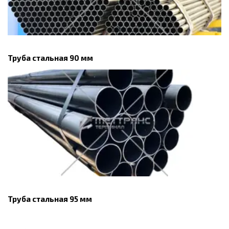
Труба стальная 90 мм
Труба стальная 95 мм