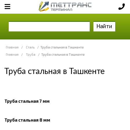
Найти
Главная
/
Сталь
/
Труба стальная в Ташкенте
Главная
/
Труба
/
Труба стальная в Ташкенте
Труба стальная в Ташкенте
Труба стальная 7 мм
Труба стальная 8 мм