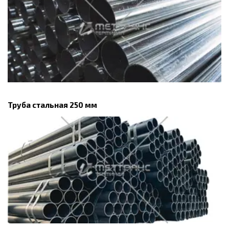
Труба стальная 250 мм