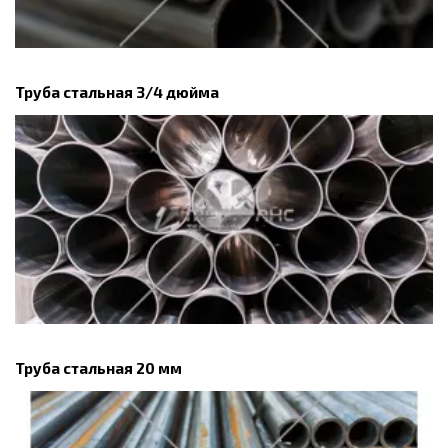
Труба стальная 3/4 дюйма
Труба стальная 20 мм