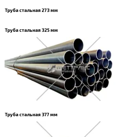
Труба стальная 273 мм
Труба стальная 325 мм
Труба стальная 377 мм