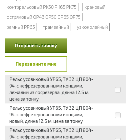
контррельсовый РК50 РК65 РК75
крановый
остряковый ОР43 ОР50 ОР65 ОР75
рамный РР65
трамвайный
узкоколейный
Отправить заявку
Перезвоните мне
Рельс усовиковый УР65, ТУ 32 ЦП 804-
94, с нефрезерованными концами,
лежалый из госрезерва, длина 12.5 м,
цена за тонну
Рельс усовиковый УР65, ТУ 32 ЦП 804-
94, с нефрезерованными концами,
новый, длина 12.5 м, цена за тонну
Рельс усовиковый УР65, ТУ 32 ЦП 804-
94, с нефрезерованными концами,