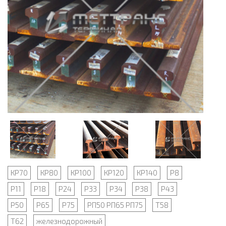
КР70
КР80
КР100
КР120
КР140
Р8
Р11
Р18
Р24
Р33
Р34
Р38
Р43
Р50
Р65
Р75
РП50 РП65 РП75
Т58
Т62
железнодорожный