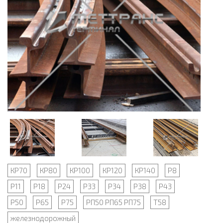
КР70
КР80
КР100
КР120
КР140
Р8
Р11
Р18
Р24
Р33
Р34
Р38
Р43
Р50
Р65
Р75
РП50 РП65 РП75
Т58
железнодорожный