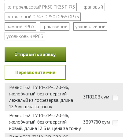
контррельсовый РК50 РК65 РК75
крановый
остряковый ОР43 ОР50 ОР65 ОР75
рамный РР65
трамвайный
узкоколейный
усовиковый УР65
Отправить заявку
Перезвоните мне
Рельс Т62, ТУ 14-2Р-320-96,
желобчатый, без отверстий,
3118208
сум
лежалый из госрезерва, длина
12.5 м, цена за тонну
Рельс Т62, ТУ 14-2Р-320-96,
желобчатый, без отверстий,
3897760
сум
новый, длина 12.5 м, цена за тонну