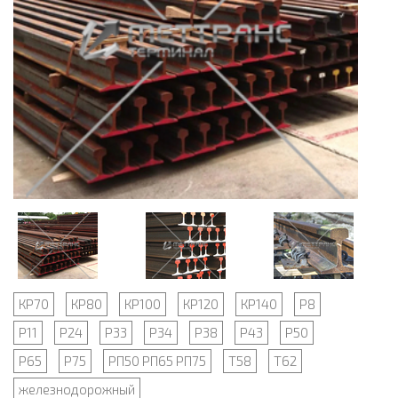
КР70
КР80
КР100
КР120
КР140
Р8
Р11
Р24
Р33
Р34
Р38
Р43
Р50
Р65
Р75
РП50 РП65 РП75
Т58
Т62
железнодорожный