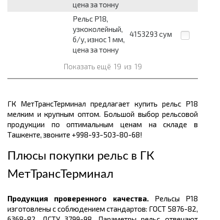
цена за тонну
Рельс Р18,
узкоколейный,
4153293
сум
б/у, износ 1 мм,
цена за тонну
Показать ещё
19
из
19
ГК МетТрансТерминал предлагает купить рельс Р18
мелким и крупным оптом. Большой выбор рельсовой
продукции по оптимальным ценам
на складе в
Ташкенте, звоните +998-93-503-80-68!
Плюсы покупки рельс в
ГК
МетТрансТерминал
Продукция проверенного качества.
Рельсы Р18
изготовлены с соблюдением стандартов: ГОСТ
5876-82,
6368-82, ДСТУ 3799-98. Параметры рельс отвечают