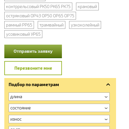
контррельсовый РК50 РК65 РК75
крановый
остряковый ОР43 ОР50 ОР65 ОР75
рамный РР65
трамвайный
узкоколейный
усовиковый УР65
Отправить заявку
Перезвоните мне
Подбор по параметрам
длина
состояние
износ