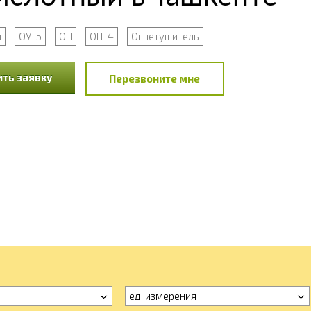
й
ОУ-5
ОП
ОП-4
Огнетушитель
ть заявку
Перезвоните мне
ед. измерения