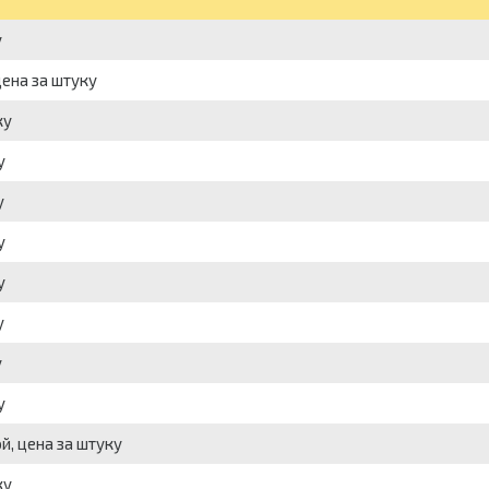
у
цена за штуку
ку
у
у
у
у
у
у
у
, цена за штуку
ку