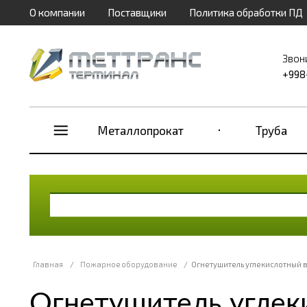
О компании
Поставщики
Политика обработки ПД
Звон
+998
Металлопрокат
Труба
Главная
/
Пожарное оборудование
/
Огнетушитель углекислотный 
Огнетушитель углек