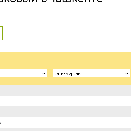
ед. измерения
у
у