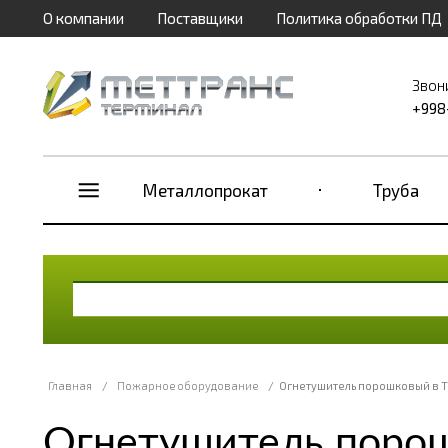
О компании
Поставщики
Политика обработки ПД
Звон
+998
Металлопрокат
Труба
Главная
/
Пожарное оборудование
/
Огнетушитель порошковый в 
Огнетушитель порош