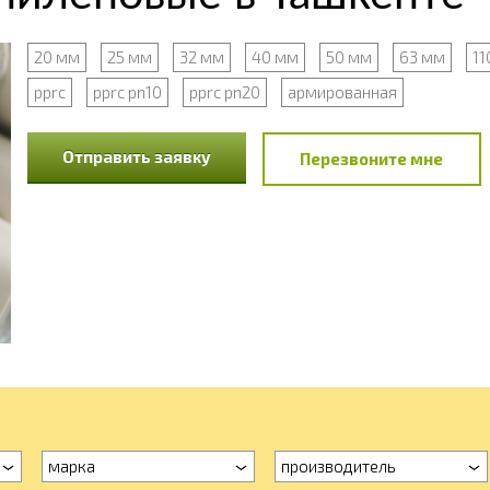
20 мм
25 мм
32 мм
40 мм
50 мм
63 мм
11
pprc
pprc pn10
pprc pn20
армированная
Отправить заявку
Перезвоните мне
марка
производитель