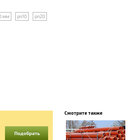
0 мм
pn10
pn20
Смотрите также
Подобрать