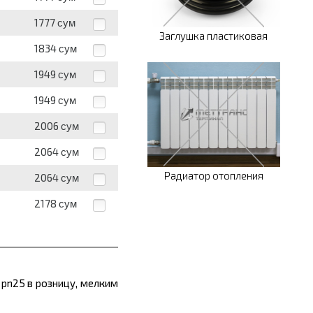
1777
сум
Заглушка пластиковая
1834
сум
1949
сум
1949
сум
2006
сум
2064
сум
Радиатор отопления
2064
сум
2178
сум
 pn
25
в розницу, мелким