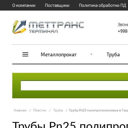
О компании
Поставщики
Политика обработки ПД
Звон
+998
Металлопрокат
Труба
Главная
/
Пластик
/
Труба
/
Трубы Pn25 полипропиленовые в Та
Трубы Pn25 полипро