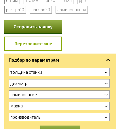
63 мм
110 мм
pn20
pn25
pprc
pprc pn10
pprc pn20
армированная
Отправить заявку
Перезвоните мне
Подбор по параметрам
толщина стенки
диаметр
армирование
марка
производитель