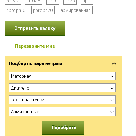
63 мм
110 мм
pn10
pn25
pprc
pprc pn10
pprc pn20
армированная
Отправить заявку
Перезвоните мне
Подбор по параметрам
Материал
Диаметр
Толщина стенки
Армирование
Подобрать