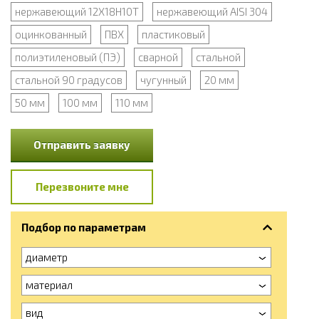
нержавеющий 12Х18Н10Т
нержавеющий AISI 304
оцинкованный
ПВХ
пластиковый
полиэтиленовый (ПЭ)
сварной
стальной
стальной 90 градусов
чугунный
20 мм
50 мм
100 мм
110 мм
Отправить заявку
Перезвоните мне
Подбор по параметрам
диаметр
материал
вид