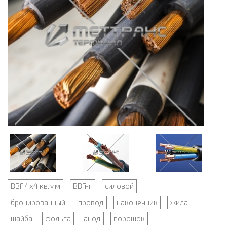
ВВГ 4х4 кв.мм
ВВГнг
силовой
бронированный
провод
наконечник
жила
шайба
фольга
анод
порошок