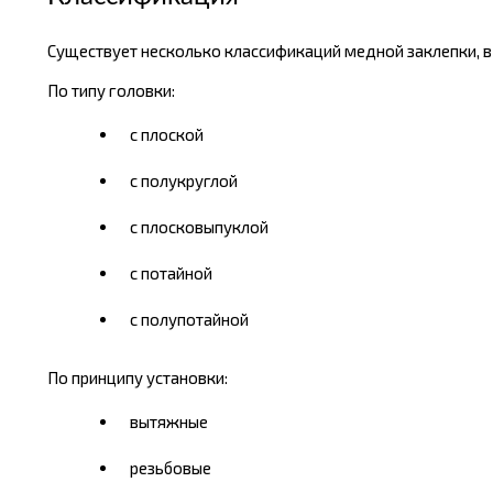
Существует несколько классификаций медной заклепки, в з
По типу головки:
с плоской
с полукруглой
с плосковыпуклой
с потайной
с полупотайной
По принципу установки:
вытяжные
резьбовые