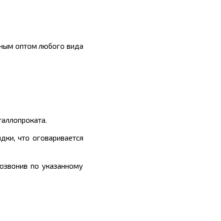
пным оптом любого вида
таллопроката.
дки, что оговаривается
позвонив по указанному