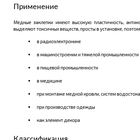
Применение
Медные заклепки имеют высокую пластичность, антико
выделяют токсичных веществ, просты в установке, поэто
в радиоэлектронике
в машиностроении и тяжелой промышленности
в пищевой промышленности
в медицине
при монтаже медной кровли, систем водостока
при производстве одежды
как элемент декора
Классификация