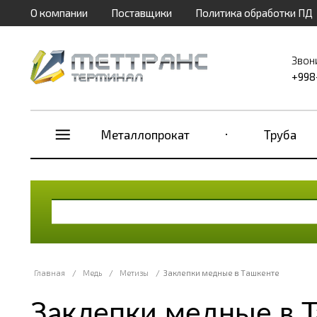
О компании
Поставщики
Политика обработки ПД
Звон
+998
Металлопрокат
Труба
Главная
/
Медь
/
Метизы
/
Заклепки медные в Ташкенте
Заклепки медные в 