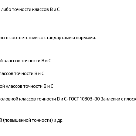
ибо точности классов В и С.
ы в соответствии со стандартами и нормами.
 классов точности В и С
ассов точности В и С
й классов точности В и С
головкой классов точности В и С-ГОСТ 10303-80 Заклепки с плос
й (повышенной точности) и др.