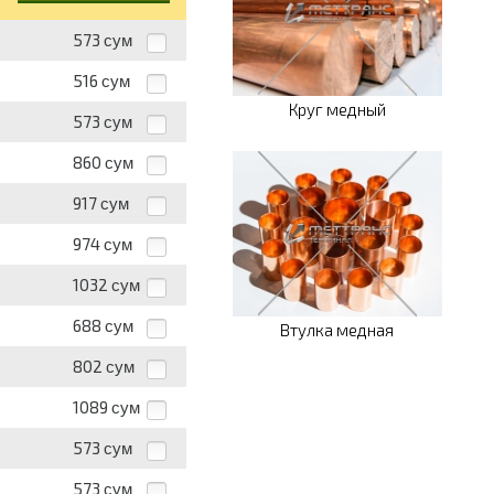
573
сум
516
сум
Круг медный
573
сум
860
сум
917
сум
974
сум
1032
сум
688
сум
Втулка медная
802
сум
1089
сум
573
сум
573
сум