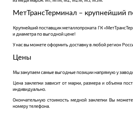
из меди марок: М1, М1М, М2, М2М, М3, М3М.
МетТрансТерминал – крупнейший п
Крупнейший поставщик металлопроката ГК «МетТрансТер
и диаметра по выгодной цене!
У нас вы можете оформить доставку в любой регион России
Цены
Мы закупаем самые выгодные позиции напрямую у заводов
Цена заклепки зависит от марки, размера и объема пос
индивидуально.
Окончательную стоимость медной заклепки Вы можете у
номеру телефона.