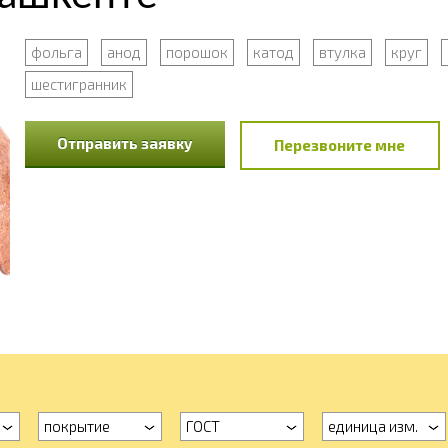
фольга
анод
порошок
катод
втулка
круг
шестигранник
Отправить заявку
Перезвоните мне
покрытие
ГОСТ
единица изм.