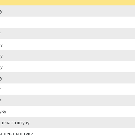
ку
у
у
ку
ку
ку
ку
у
у
уку
 цена за штуку
, цена за штуку