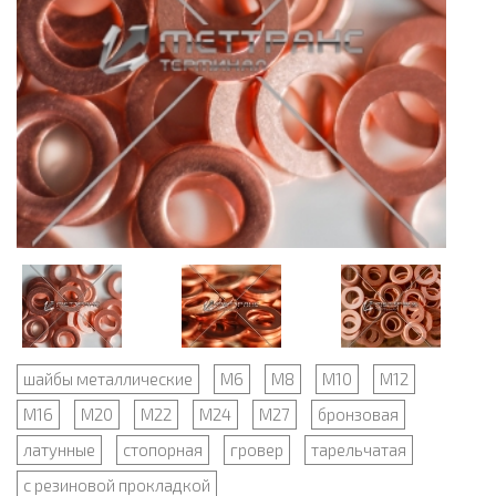
шайбы металлические
М6
М8
М10
М12
М16
М20
М22
М24
М27
бронзовая
латунные
стопорная
гровер
тарельчатая
с резиновой прокладкой