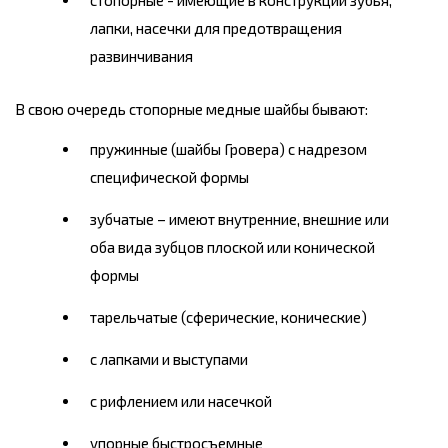
стопорные - имеющие в конструкции зубья,
лапки, насечки для предотвращения
развинчивания
В свою очередь стопорные медные шайбы бывают:
пружинные (шайбы Гровера) с надрезом
специфической формы
зубчатые – имеют внутренние, внешние или
оба вида зубцов плоской или конической
формы
тарельчатые (сферические, конические)
с лапками и выступами
с рифлением или насечкой
упорные быстросъемные