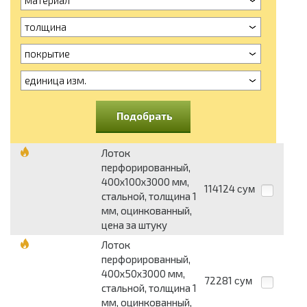
толщина
покрытие
единица изм.
Подобрать
Лоток
перфорированный,
400х100х3000 мм,
114124
сум
стальной, толщина 1
мм, оцинкованный,
цена за штуку
Лоток
перфорированный,
400х50х3000 мм,
72281
сум
стальной, толщина 1
мм, оцинкованный,