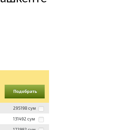
Подобрать
295198
сум
131492
сум
172992
сум