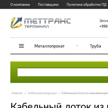
О компании
Поставщики
Политика обработки ПД
Звон
+998
Металлопрокат
Труба
Главная
/
Кабельная продукция
/
Кабельный лоток из нержавеющей
Кабельный лоток из