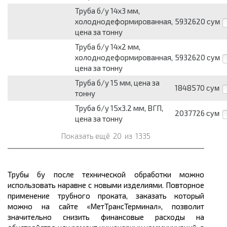
Труба б/у 14х3 мм,
холоднодеформированная,
5932620
сум
цена за тонну
Труба б/у 14х2 мм,
холоднодеформированная,
5932620
сум
цена за тонну
Труба б/у 15 мм, цена за
1848570
сум
тонну
Труба б/у 15х3.2 мм, ВГП,
2037726
сум
цена за тонну
Показать ещё
20
из
1335
Трубы бу после технической обработки можно
использовать наравне с новыми изделиями. Повторное
применение трубного проката, заказать который
можно на сайте «МетТрансТерминал», позволит
значительно снизить финансовые расходы на