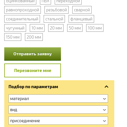
оцинкованный
ПВХ
переходной
равнопроходной
резьбовой
сварной
соединительный
стальной
фланцевый
чугунный
10 мм
20 мм
50 мм
100 мм
150 мм
200 мм
Отправить заявку
Перезвоните мне
Подбор по параметрам
материал
вид
присоединение