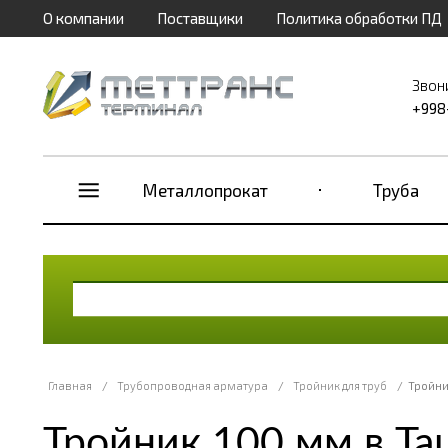
О компании
Поставщики
Политика обработки ПД
Звон
+998
Металлопрокат
Труба
Главная
/
Трубопроводная арматура
/
Тройник для труб
/
Тройни
Тройник 100 мм в Та