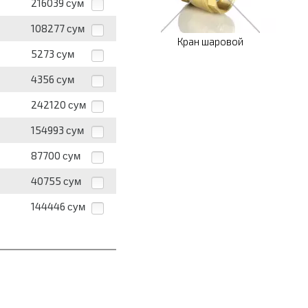
216039
сум
108277
сум
Кран шаровой
5273
сум
4356
сум
242120
сум
154993
сум
87700
сум
40755
сум
144446
сум