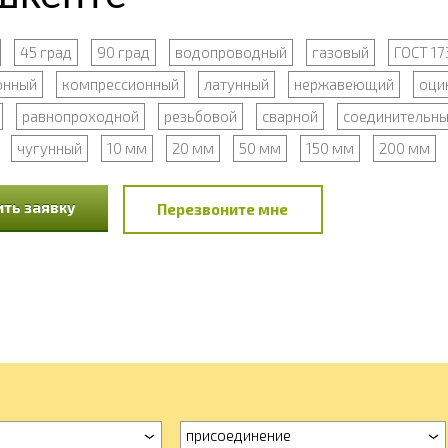
45 град
90 град
водопроводный
газовый
ГОСТ 17
онный
компрессионный
латунный
нержавеющий
оци
равнопроходной
резьбовой
сварной
соединительн
чугунный
10 мм
20 мм
50 мм
150 мм
200 мм
ть заявку
Перезвоните мне
присоединение