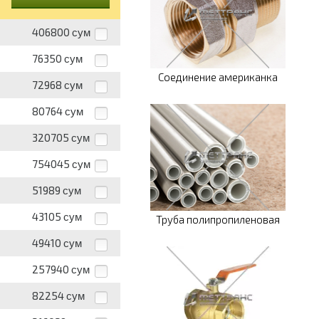
406800
сум
76350
сум
Соединение американка
72968
сум
80764
сум
320705
сум
754045
сум
51989
сум
43105
сум
Труба полипропиленовая
49410
сум
257940
сум
82254
сум