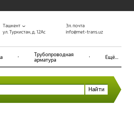
Ташкент
Эл. почта
ул. Туркистан, д. 12Ас
info@met-trans.uz
Трубопроводная
а
Ещё...
арматура
Найти