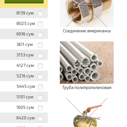
8139
сум
8025
сум
Соединение американка
6936
сум
3611
сум
3153
сум
4127
сум
5216
сум
5445
сум
Труба полипропиленовая
5101
сум
1605
сум
6420
сум