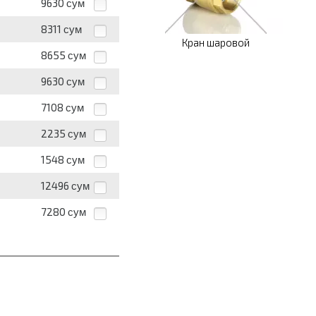
9630
сум
8311
сум
Кран шаровой
8655
сум
9630
сум
7108
сум
2235
сум
1548
сум
12496
сум
7280
сум