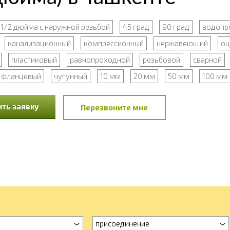
1/2 дюйма с наружной резьбой
45 град
90 град
водопр
канализационный
компрессионный
нержавеющий
оц
пластиковый
равнопроходной
резьбовой
сварной
фланцевый
чугунный
10 мм
20 мм
50 мм
100 мм
ть заявку
Перезвоните мне
присоединение