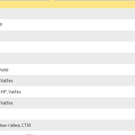
НР
уцер
Valfeх
НР, Valfeх
Valfeх
айка-гайка, СТМ