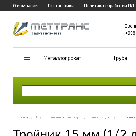
О компании
Поставщики
Политика обработки ПД
Звон
+998
Металлопрокат
Труба
Главная
/
Трубопроводная арматура
/
Тройник для труб
/
Тройни
Тройник 15 мм (1/2 