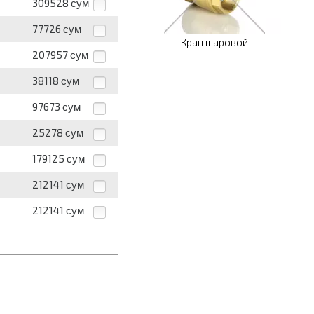
309528
сум
77726
сум
Кран шаровой
207957
сум
38118
сум
97673
сум
25278
сум
179125
сум
212141
сум
212141
сум