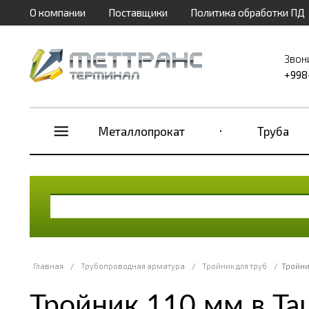
О компании
Поставщики
Политика обработки ПД
Звон
+998
Металлопрокат
Труба
Главная
/
Трубопроводная арматура
/
Тройник для труб
/
Тройни
Тройник 110 мм в Та