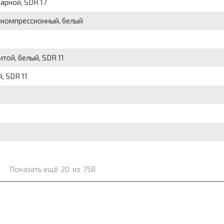
варной, SDR 17
0, компрессионный, белый
итой, белый, SDR 11
, SDR 11
Показать ещё
20
из
758