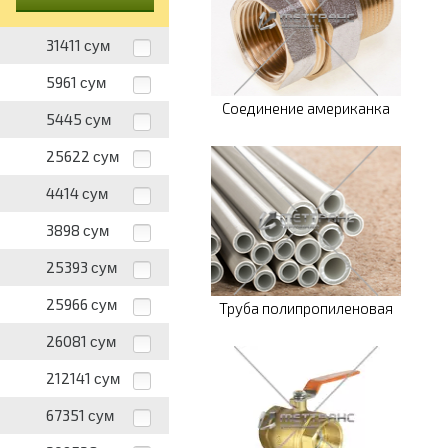
31411
сум
5961
сум
Соединение американка
5445
сум
25622
сум
4414
сум
3898
сум
25393
сум
25966
сум
Труба полипропиленовая
26081
сум
212141
сум
67351
сум