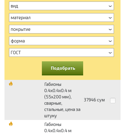
вид
материал
покрытие
форма
ГОСТ
Подобрать
Габионы
0.4х0.4х0.4 м
(55х200 мм),
37946
сум
сварные,
стальные, цена за
штуку
Габионы
0.4х0.4х0.4 м