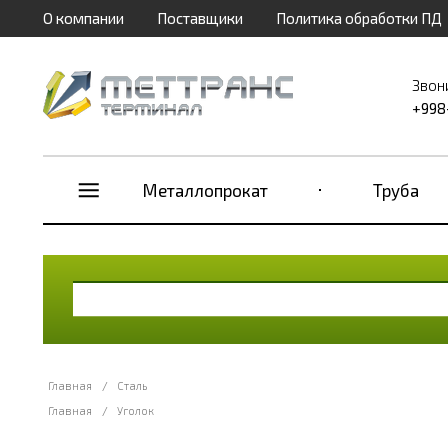
О компании
Поставщики
Политика обработки ПД
Звон
+998
Металлопрокат
Труба
Главная
/
Сталь
Главная
/
Уголок