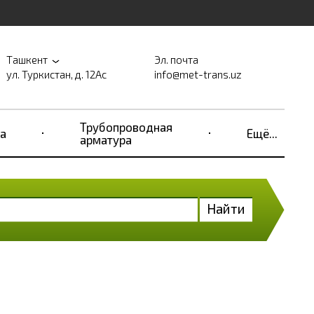
Ташкент
Эл. почта
ул. Туркистан, д. 12Ас
info@met-trans.uz
Трубопроводная
а
Ещё...
арматура
Найти