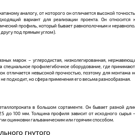
катаному аналогу, от которого он отличается высокой точнос
дходящий вариант для реализации проекта. Он относится 
лический
профиль, который бывает равнополочным и
неравноп
 другу под прямым углом).
разных марок – углеродистая, низколегированная, нержавеющ
а специальное профилегибочное оборудование, где принимаю
лок отличается невысокой прочностью, поэтому для монтажа н
не подходит, но сфера применения его весьма разнообразная.
металлопроката в большом
сортаменте.
Он бывает разной длин
25 до 100 мм. Толщина профиля зависит от исходного сырья –
гии оцинковки гальваническим или горячим способом.
льного гнутого