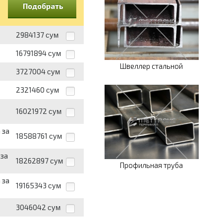
Подобрать
2984137
сум
16791894
сум
Швеллер стальной
3727004
сум
2321460
сум
16021972
сум
 за
18588761
сум
 за
18262897
сум
Профильная труба
 за
19165343
сум
3046042
сум