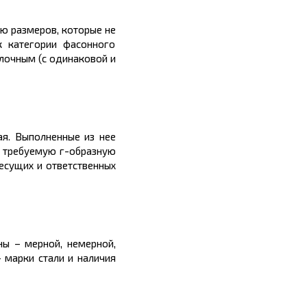
тью
размеров
, которые не
к категории фасонного
олочным
(с одинаковой и
ая. Выполненные из нее
т требуемую г-образную
есущих и ответственных
ы – мерной, немерной,
 марки стали и наличия