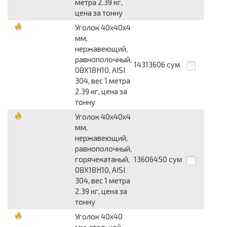
метра 2.39 кг,
цена за тонну
Уголок 40x40x4
мм,
нержавеющий,
равнополочный,
14313606
сум
08Х18Н10, AISI
304, вес 1 метра
2.39 кг, цена за
тонну
Уголок 40x40x4
мм,
нержавеющий,
равнополочный,
горячекатаный,
13606450
сум
08Х18Н10, AISI
304, вес 1 метра
2.39 кг, цена за
тонну
Уголок 40x40
мм, стальной,