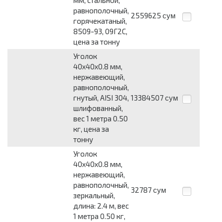
равнополочный,
2559625
сум
горячекатаный,
8509-93, 09Г2С,
цена за тонну
Уголок
40x40x0.8 мм,
нержавеющий,
равнополочный,
гнутый, AISI 304,
13384507
сум
шлифованный,
вес 1 метра 0.50
кг, цена за
тонну
Уголок
40x40x0.8 мм,
нержавеющий,
равнополочный,
32787
сум
зеркальный,
длина: 2.4 м, вес
1 метра 0.50 кг,