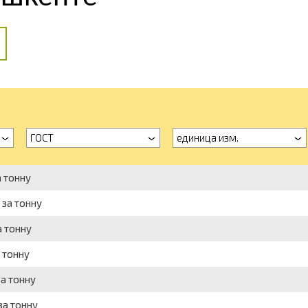
ГОСТ
единица изм.
а тонну
 за тонну
а тонну
а тонну
за тонну
за тонну