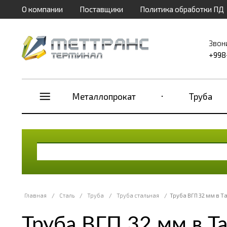
О компании
Поставщики
Политика обработки ПД
Звон
+998
Металлопрокат
Труба
Главная
/
Сталь
/
Труба
/
Труба стальная
/
Труба ВГП 32 мм в Т
Труба ВГП 32 мм в Т