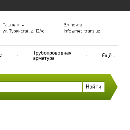
Ташкент
Эл. почта
ул. Туркистан, д. 12Ас
info@met-trans.uz
Трубопроводная
а
Ещё...
арматура
Найти