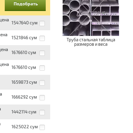
Подобрать
 цена
1547640
сум
цена
1521846
сум
Труба стальная таблица
размеров и веса
цена
1676610
сум
 цена
1676610
сум
1659873
сум
а
1666292
сум
а
1442114
сум
а
1625022
сум