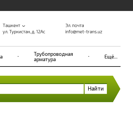
Ташкент
Эл. почта
ул. Туркистан, д. 12Ас
info@met-trans.uz
Трубопроводная
а
Ещё...
арматура
Найти