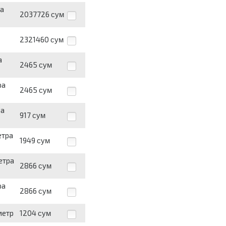
за
2037726
сум
2321460
сум
а
2465
сум
ра
2465
сум
за
917
сум
етра
1949
сум
етра
2866
сум
ра
2866
сум
метр
1204
сум