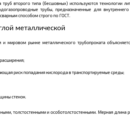
 труб второго типа (бесшовных) используются технологии лить
одогазопроводные трубы, предназначенные для внутреннег
сварным способом строго по ГОСТ.
глой металлической
ом и мировом рынке
металлического
трубопроката объясняет
расширения;
ющая риск попадания кислорода в транспортируемые среды;
щины стенок.
ьными, толстостенными и
особотолстостенными
. Мерная длина 