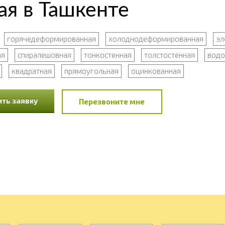
ая в Ташкенте
горячедеформированная
холоднодеформированная
эл
ая
спиралешовная
тонкостенная
толстостенная
водо
квадратная
прямоугольная
оцинкованная
ть заявку
Перезвоните мне