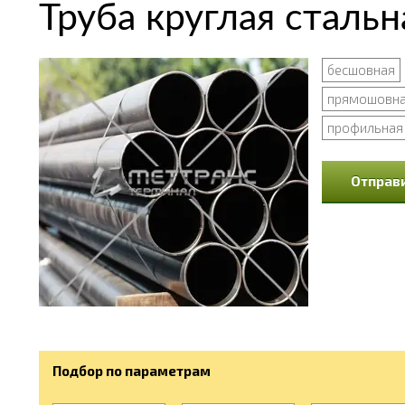
Труба круглая стальн
бесшовная
прямошовн
профильная
Отправи
Подбор по параметрам