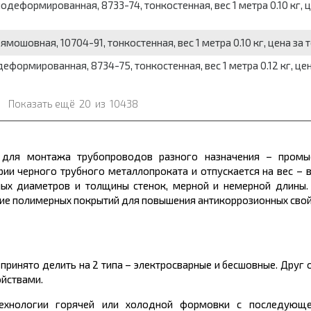
одеформированная, 8733-74, тонкостенная, вес 1 метра 0.10 кг, 
ямошовная, 10704-91, тонкостенная, вес 1 метра 0.10 кг, цена за 
еформированная, 8734-75, тонкостенная, вес 1 метра 0.12 кг, цен
Показать ещё
20
из
10438
я для монтажа трубопроводов разного назначения – промыс
ории черного трубного
металлопроката
и отпускается на
вес
– 
ых диаметров и толщины стенок, мерной и немерной длины. 
ние полимерных покрытий для повышения антикоррозионных свой
принято делить на 2 типа – электросварные и бесшовные. Друг 
ойствами.
технологии горячей или холодной формовки с последующе