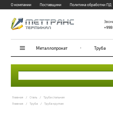
О компании
Поставщики
Политика обработки ПД
Звон
+998
Металлопрокат
Труба
Главная
/
Сталь
/
Труба стальная
Главная
/
Труба
/
Труба круглая