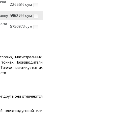
цена
2265516
сум
тонну
4962766
сум
а за
5750973
сум
ловых, магистральных,
в
тоннах
. Производители
Также практикуется их
ств.
от друга они отличаются
й электродуговой или