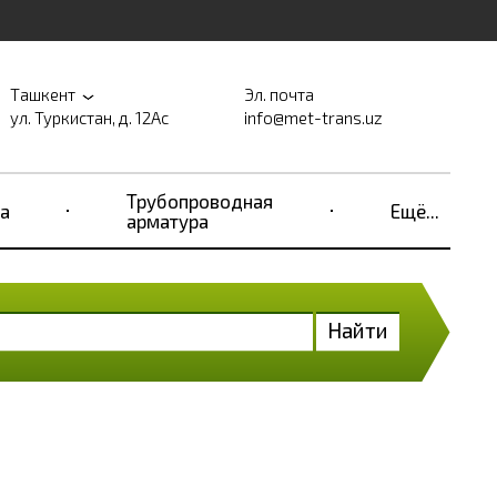
Ташкент
Эл. почта
ул. Туркистан, д. 12Ас
info@met-trans.uz
Трубопроводная
а
Ещё...
арматура
Найти