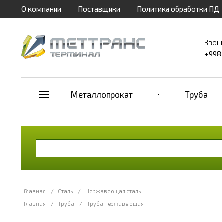
О компании
Поставщики
Политика обработки ПД
Звон
+998
Металлопрокат
Труба
Главная
/
Сталь
/
Нержавеющая сталь
Главная
/
Труба
/
Труба нержавеющая