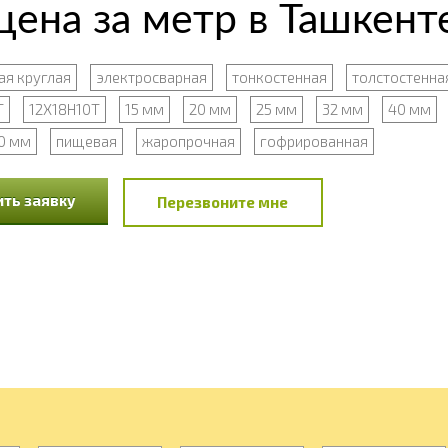
ена за метр в Ташкент
я круглая
электросварная
тонкостенная
толстостенна
Т
12Х18Н10Т
15 мм
20 мм
25 мм
32 мм
40 мм
0 мм
пищевая
жаропрочная
гофрированная
ть заявку
Перезвоните мне