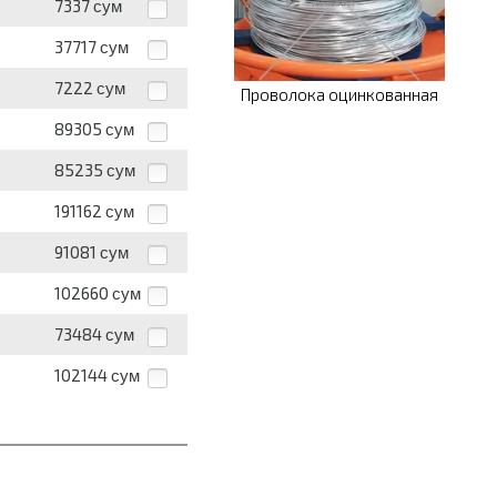
7337
сум
37717
сум
7222
сум
Проволока оцинкованная
89305
сум
85235
сум
191162
сум
91081
сум
102660
сум
73484
сум
102144
сум