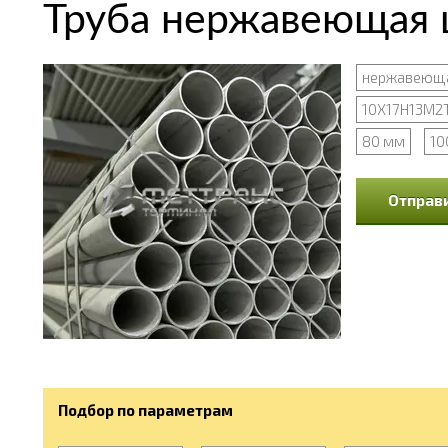
Труба нержавеющая ц
нержавеюща
10Х17Н13М2
80 мм
10
Отправи
Подбор по параметрам