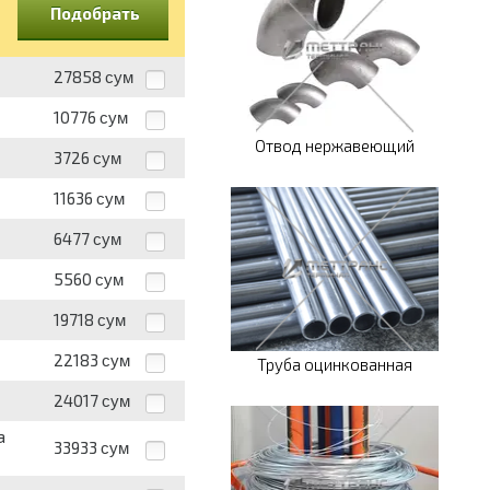
Подобрать
27858
сум
10776
сум
Отвод нержавеющий
3726
сум
11636
сум
6477
сум
5560
сум
19718
сум
22183
сум
Труба оцинкованная
24017
сум
а
33933
сум