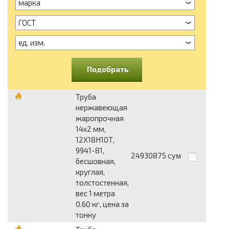
марка
ГОСТ
ед. изм.
Подобрать
Труба
нержавеющая
жаропрочная
14x2 мм,
12Х18Н10Т,
9941-81,
24930875
сум
бесшовная,
круглая,
толстостенная,
вес 1 метра
0.60 кг, цена за
тонну