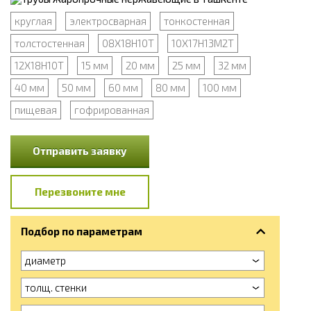
круглая
электросварная
тонкостенная
толстостенная
08Х18Н10Т
10Х17Н13М2Т
12Х18Н10Т
15 мм
20 мм
25 мм
32 мм
40 мм
50 мм
60 мм
80 мм
100 мм
пищевая
гофрированная
Отправить заявку
Перезвоните мне
Подбор по параметрам
диаметр
толщ. стенки