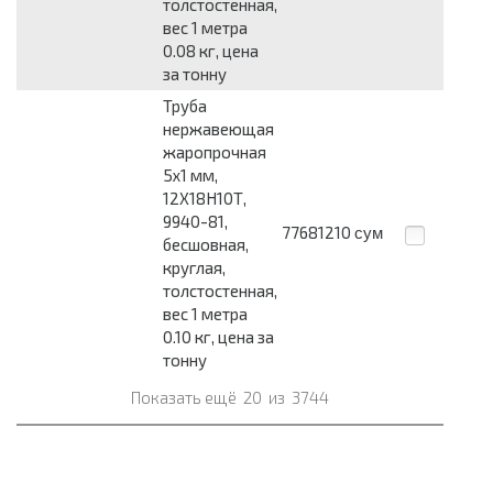
толстостенная,
вес 1 метра
0.08 кг, цена
за тонну
Труба
нержавеющая
жаропрочная
5x1 мм,
12Х18Н10Т,
9940-81,
77681210
сум
бесшовная,
круглая,
толстостенная,
вес 1 метра
0.10 кг, цена за
тонну
Показать ещё
20
из
3744