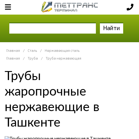
Найти
Главная
/
Сталь
/
Нержавеющая сталь
Главная
/
Труба
/
Труба нержавеющая
Трубы
жаропрочные
нержавеющие в
Ташкенте