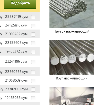
Подобрать
ну
25587419
сум
у
24125816
сум
Пруток нержавеющий
ну
21099492
сум
ну
22355602
сум
у
19433372
сум
23241196
сум
ну
22560235
сум
Круг нержавеющий
21068539
сум
ну
23742001
сум
ну
19483068
сум