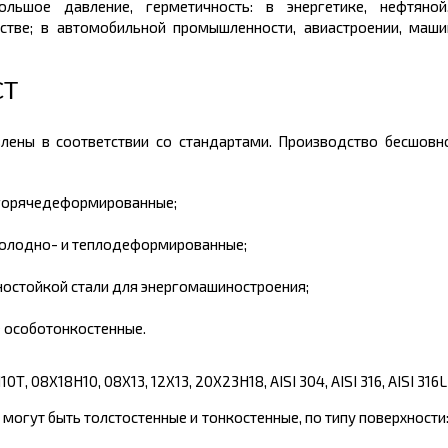
льшое давление, герметичность: в энергетике, нефтяной
тве; в автомобильной промышленности, авиастроении, машин
СТ
влены в соответствии со стандартами. Производство бесшов
горячедеформированные;
холодно- и теплодеформированные;
остойкой стали для энергомашиностроения;
 особотонкостенные.
, 08Х18Н10, 08Х13, 12Х13, 20Х23Н18, AISI 304, AISI 316, AISI 316L 
могут быть толстостенные и тонкостенные, по типу поверхност