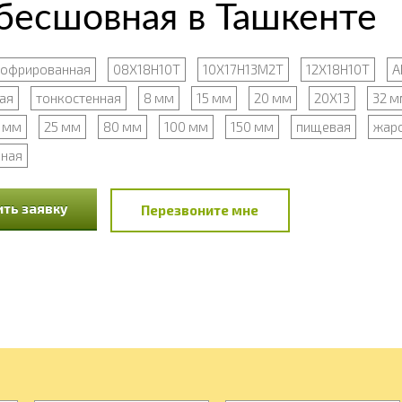
бесшовная в Ташкенте
гофрированная
08Х18Н10Т
10Х17Н13М2Т
12Х18Н10Т
A
ая
тонкостенная
8 мм
15 мм
20 мм
20Х13
32 м
 мм
25 мм
80 мм
100 мм
150 мм
пищевая
жар
рная
ть заявку
Перезвоните мне