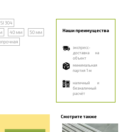
ISI 304
Наши преимущества
м
40 мм
50 мм
опрочная
экспресс-
доставка на
объект
минимальная
партия 1 м
наличный и
безналичный
расчёт
Смотрите также