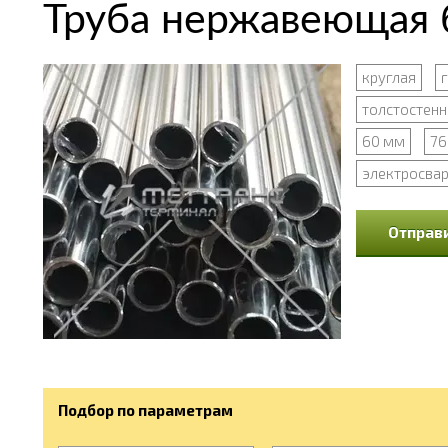
Труба нержавеющая 
круглая
толстостенн
60 мм
76
электросва
Отправи
Подбор по параметрам