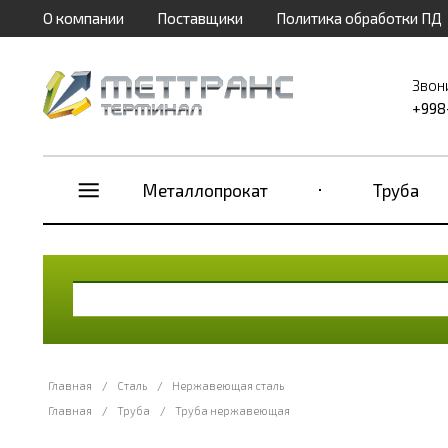
О компании
Поставщики
Политика обработки ПД
Звон
+998
Металлопрокат
Труба
Главная
/
Сталь
/
Нержавеющая сталь
Главная
/
Труба
/
Труба нержавеющая