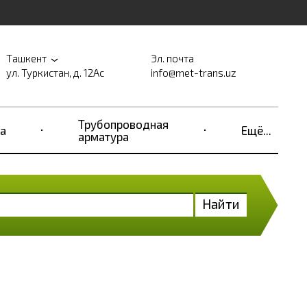
Ташкент
Эл. почта
ул. Туркистан, д. 12Ас
info@met-trans.uz
Трубопроводная
а
Ещё...
арматура
Найти