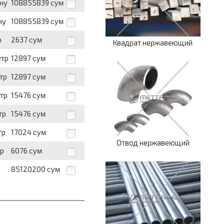
нну
108855839
сум
ну
108855839
сум
р
2637
сум
Квадрат нержавеющий
етр
12897
сум
тр
12897
сум
етр
15476
сум
тр
15476
сум
тр
17024
сум
Отвод нержавеющий
тр
6076
сум
85120200
сум