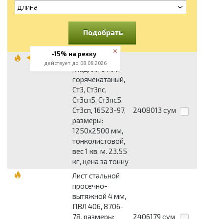
длина
Подобрать
-15% на резку
Лист стальной
действует до 08.08.2026
гладкий 3 мм,
горячекатаный,
Ст3, Ст3пс,
Ст3сп5, Ст3пс5,
Ст3сп, 16523-97,
2408013
сум
размеры:
1250x2500 мм,
тонколистовой,
вес 1 кв. м. 23.55
кг, цена за тонну
Лист стальной
просечно-
вытяжной 4 мм,
ПВЛ 406, 8706-
78, размеры:
2406179
сум