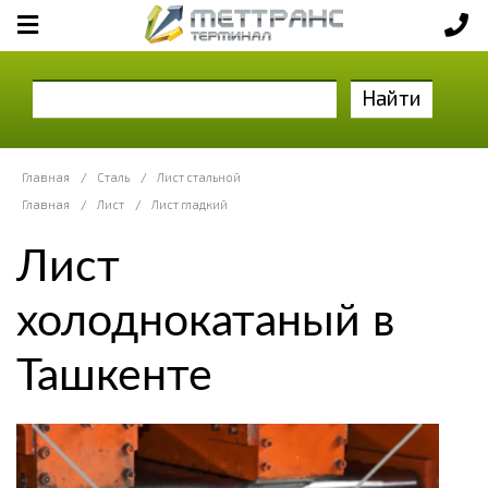
Найти
Главная
/
Сталь
/
Лист стальной
Главная
/
Лист
/
Лист гладкий
Лист
холоднокатаный в
Ташкенте