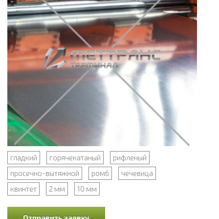
гладкий
горячекатаный
рифленый
просечно-вытяжной
ромб
чечевица
квинтет
2 мм
10 мм
Отправить заявку