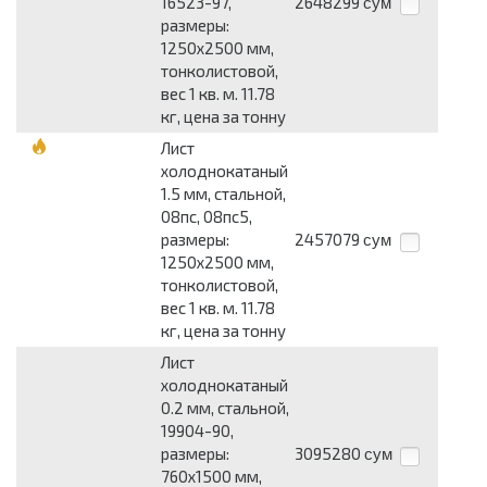
16523-97,
2648299
сум
размеры:
1250x2500 мм,
тонколистовой,
вес 1 кв. м. 11.78
кг, цена за тонну
Лист
холоднокатаный
1.5 мм, стальной,
08пс, 08пс5,
размеры:
2457079
сум
1250x2500 мм,
тонколистовой,
вес 1 кв. м. 11.78
кг, цена за тонну
Лист
холоднокатаный
0.2 мм, стальной,
19904-90,
размеры:
3095280
сум
760x1500 мм,