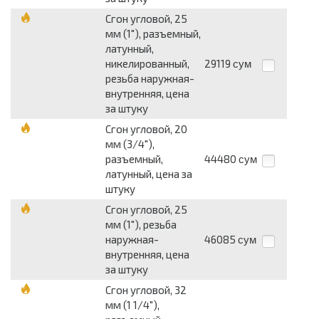
Сгон угловой, 25
мм (1"), разъемный,
латунный,
никелированный,
29119
сум
резьба наружная-
внутренняя, цена
за штуку
Сгон угловой, 20
мм (3/4"),
разъемный,
44480
сум
латунный, цена за
штуку
Сгон угловой, 25
мм (1"), резьба
наружная-
46085
сум
внутренняя, цена
за штуку
Сгон угловой, 32
мм (1 1/4"),