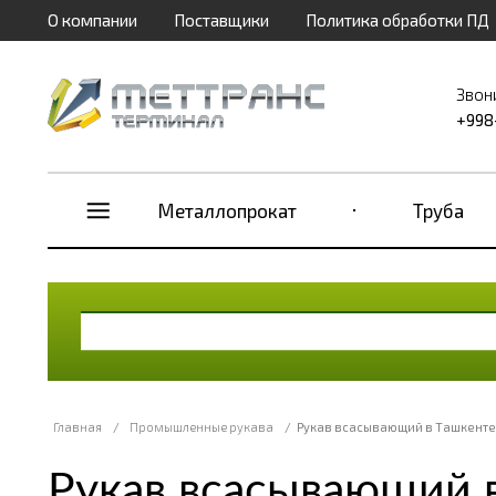
О компании
Поставщики
Политика обработки ПД
Звон
+998
Металлопрокат
Труба
Главная
/
Промышленные рукава
/
Рукав всасывающий в Ташкенте
Рукав всасывающий 