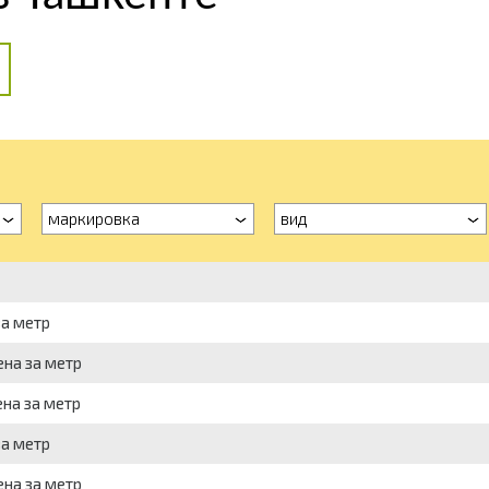
маркировка
вид
за метр
ена за метр
ена за метр
за метр
ена за метр