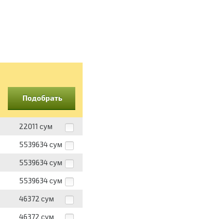
Подобрать
22011
сум
5539634
сум
5539634
сум
5539634
сум
46372
сум
46372
сум