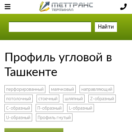
Найти
Профиль угловой в
Ташкенте
перфорированный
маячковый
направляющий
потолочный
стоечный
шляпный
Z-образный
С-образный
П-образный
L-образный
U-образный
Профиль гнутый