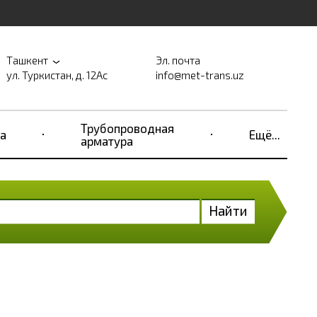
Ташкент
Эл. почта
ул. Туркистан, д. 12Ас
info@met-trans.uz
Трубопроводная
а
Ещё...
арматура
Найти