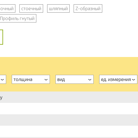
лочный
стоечный
шляпный
Z-образный
Профиль гнутый
толщина
вид
ед. измерения
ку