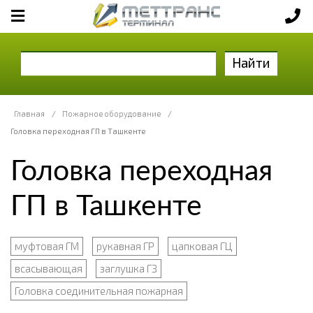
Найти
Главная
/
Пожарное оборудование
/
Головка переходная ГП в Ташкенте
Головка переходная
ГП в Ташкенте
муфтовая ГМ
рукавная ГР
цапковая ГЦ
всасывающая
заглушка ГЗ
Головка соединительная пожарная