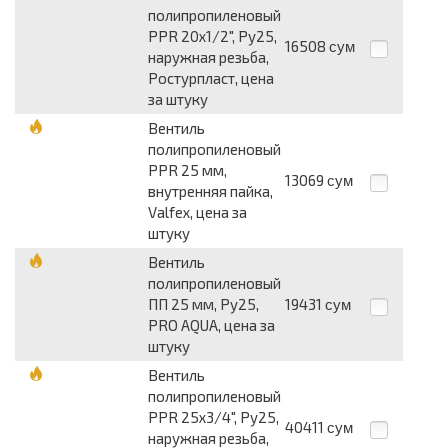
полипропиленовый
PPR 20х1/2", Ру25,
16508
сум
наружная резьба,
Ростурпласт, цена
за штуку
Вентиль
полипропиленовый
PPR 25 мм,
13069
сум
внутренняя пайка,
Valfex, цена за
штуку
Вентиль
полипропиленовый
ПП 25 мм, Ру25,
19431
сум
PRO AQUA, цена за
штуку
Вентиль
полипропиленовый
PPR 25х3/4", Ру25,
40411
сум
наружная резьба,