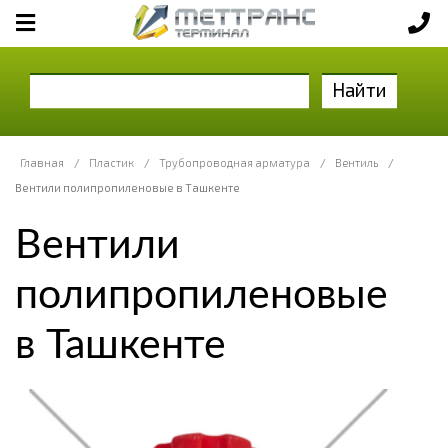
Найти
Главная
/
Пластик
/
Трубопроводная арматура
/
Вентиль
/
Вентили полипропиленовые в Ташкенте
Вентили
полипропиленовые
в Ташкенте