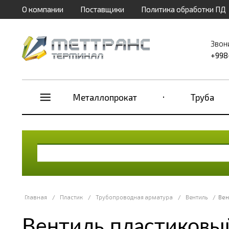
О компании
Поставщики
Политика обработки ПД
Звон
+998
Металлопрокат
Труба
Главная
/
Пластик
/
Трубопроводная арматура
/
Вентиль
/
Вен
Вентиль пластиковы