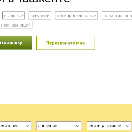
стальные
чугунный
полипропиленовые
полиэтилено
нержавеющий
ть заявку
Перезвоните мне
единение
давление
единица измерения