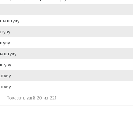
 за штуку
штуку
штуку
за штуку
 штуку
штуку
штуку
Показать ещё
20
из
221