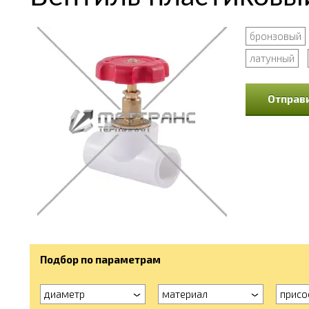
бронзовый
латунный
Отправи
Подбор по параметрам
диаметр
материал
присо