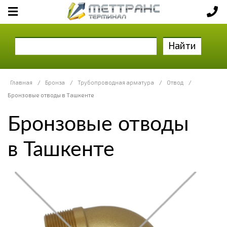
Найти
Главная
/
Бронза
/
Трубопроводная арматура
/
Отвод
/
Бронзовые отводы в Ташкенте
Бронзовые отводы
в Ташкенте