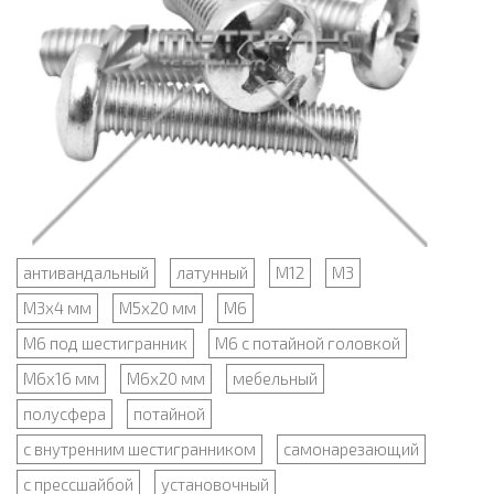
антивандальный
латунный
М12
М3
М3х4 мм
М5х20 мм
М6
М6 под шестигранник
М6 с потайной головкой
М6х16 мм
М6х20 мм
мебельный
полусфера
потайной
с внутренним шестигранником
самонарезающий
с прессшайбой
установочный