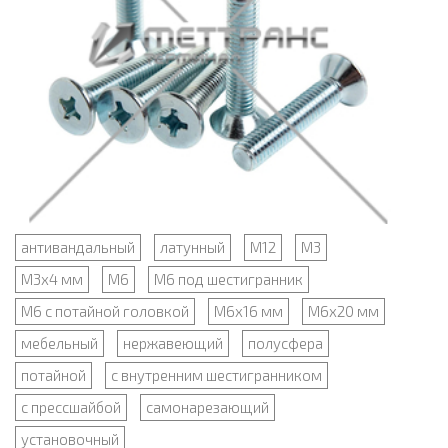
антивандальный
латунный
М12
М3
М3х4 мм
М6
М6 под шестигранник
М6 с потайной головкой
М6х16 мм
М6х20 мм
мебельный
нержавеющий
полусфера
потайной
с внутренним шестигранником
с прессшайбой
самонарезающий
установочный