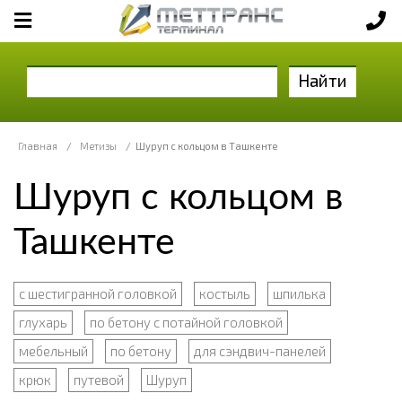
Найти
Главная
/
Метизы
/
Шуруп с кольцом в Ташкенте
Шуруп с кольцом в
Ташкенте
с шестигранной головкой
костыль
шпилька
глухарь
по бетону с потайной головкой
мебельный
по бетону
для сэндвич-панелей
крюк
путевой
Шуруп