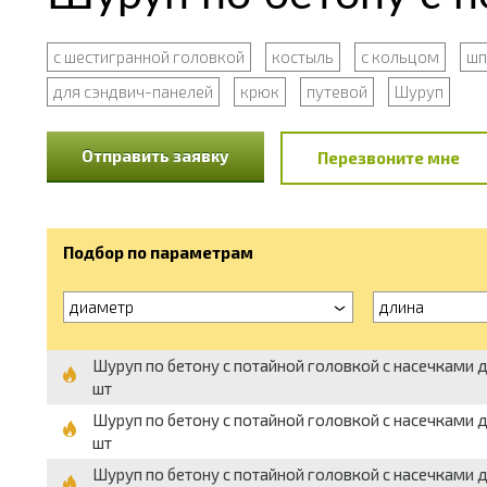
с шестигранной головкой
костыль
с кольцом
шп
для сэндвич-панелей
крюк
путевой
Шуруп
Отправить заявку
Перезвоните мне
Подбор по параметрам
диаметр
длина
Шуруп по бетону с потайной головкой с насечками дл
шт
Шуруп по бетону с потайной головкой с насечками дл
шт
Шуруп по бетону с потайной головкой с насечками дл