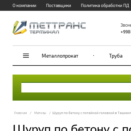
О компании
Поставщики
Политика обработки ПД
Звон
+998
Металлопрокат
Труба
Главная
/
Метизы
/
Шуруп по бетону с потайной головкой в Ташкен
Шуруп по бетону с п