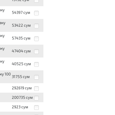
вку
54397
сум
вку
53422
сум
вку
57435
сум
вку
47404
сум
вку
40525
сум
ку 100
31755
сум
292619
сум
200735
сум
2923
сум