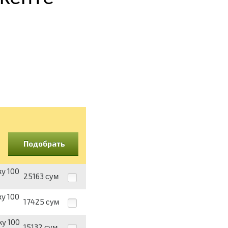
Подобрать
ку 100
25163
сум
ку 100
17425
сум
ку 100
15132
сум