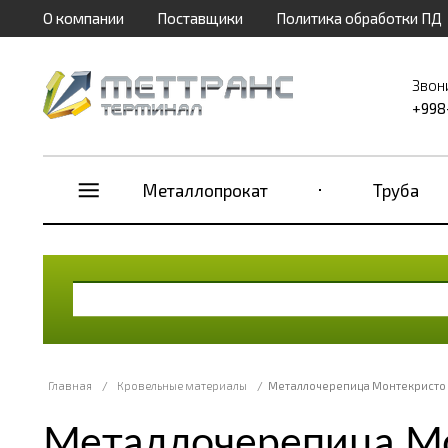
О компании
Поставщики
Политика обработки ПД
Звон
+998
Металлопрокат
Труба
Главная
/
Кровельные материалы
/
Металлочерепица Монтекристо 
Металлочерепица Мо