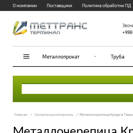
О компании
Поставщики
Политика обработки ПД
Звон
+998
Металлопрокат
Труба
Главная
/
Кровельные материалы
/
Металлочерепица Кредо в Ташк
Металлочерепица Кр