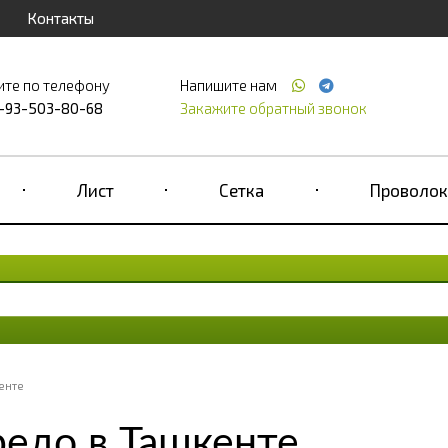
Контакты
ите по телефону
Напишите нам
-93-503-80-68
Закажите обратный звонок
Лист
Сетка
Проволок
енте
едо в Ташкенте