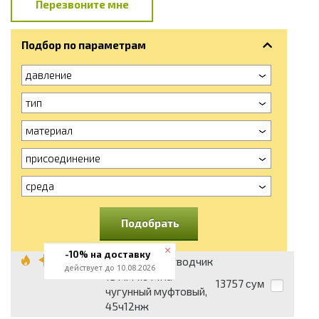
Перезвоните мне
Подбор по параметрам
давление
тип
материал
присоединение
среда
Подобрать
-10% на доставку
Конденсатоотводчик
действует до 10.08.2026
15 мм 1.6 МПа
13757
сум
чугунный муфтовый,
45ч12нж