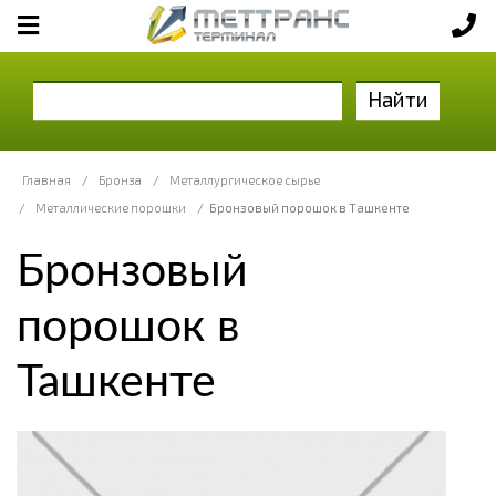
Найти
Главная
/
Бронза
/
Металлургическое сырье
/
Металлические порошки
/
Бронзовый порошок в Ташкенте
Бронзовый
порошок в
Ташкенте