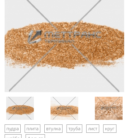
пудра
плита
втулка
труба
лист
круг