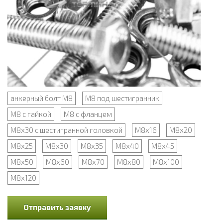
анкерный болт М8
М8 под шестигранник
М8 с гайкой
М8 с фланцем
М8х30 с шестигранной головкой
М8х16
М8х20
М8х25
М8х30
М8х35
М8х40
М8х45
М8х50
М8х60
М8х70
М8х80
М8х100
М8х120
Отправить заявку