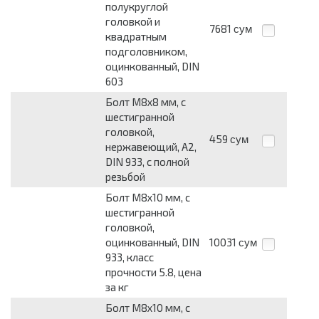
полукруглой
головкой и
7681
сум
квадратным
подголовником,
оцинкованный, DIN
603
Болт М8x8 мм, с
шестигранной
головкой,
459
сум
нержавеющий, А2,
DIN 933, с полной
резьбой
Болт М8x10 мм, с
шестигранной
головкой,
оцинкованный, DIN
10031
сум
933, класс
прочности 5.8, цена
за кг
Болт М8x10 мм, с